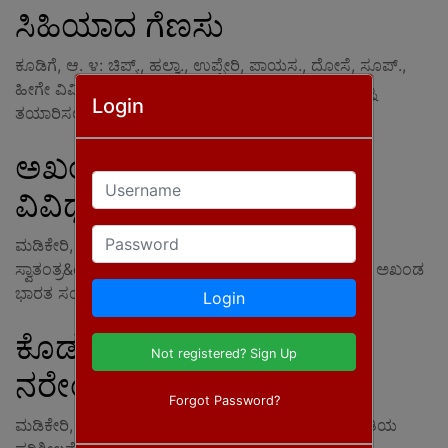
ಸಿಹಿಯಾದ ಗೆಣಸು
ಕೂಡಿಗೆ, ಆ. ೪: ಚಿಪ್ಸ್., ಹಲ್ವಾ., ಉಪ್ಪೇರಿ, ಪಾಯಸ., ದೋಸೆ, ಸೂಪ್.,
ಹೀಗೇ ವಿವಿಧ ಬಗೆಯ ಪೌಷ್ಟಿಕ ಹಾಗೂ ರುಚಿಯಾದ ಖಾದ್ಯಗಳನ್ನು
Login
ತಯಾರಿಸಲು ಬಳಸಲಾಗುವ ಸಿಹಿ ಗೆಣಸಿಗೆ
ಅಖಂಡ ಭಾರತ ಸಂಕಲ್ಪ ದಿನ
Username
ವಿವಿಧೆಡೆ ಪಂಜಿನ ಮೆರವಣಿಗೆ
Password
ಮಡಿಕೇರಿ, ಜು. ೪: ಹಿಂದೂ ಜಾಗರಾಣಾ ವೇದಿಕೆ ವತಿಯಿಂದ
ಸ್ವಾತಂತ್ರ&ouml;್ಯ ದಿನದ ಅಂಗವಾಗಿ ಜಿಲ್ಲೆಯ ಏಳು ಕಡೆಗಳಲ್ಲಿ ಅಖಂಡ
ಭಾರತ ಸಂಕಲ್ಪ ದಿನ ಹಮ್ಮಿಕೊಳ್ಳಲಾಗಿದ್ದು, ಪಂಜಿನ ಮೆರವಣಿಗೆ
Login
ಕೊಡಗು ಪರಿವೀಕ್ಷಣೆಗೆ
Not registered? Sign Up
ನರೇಂದ್ರಸ್ವಾಮಿ
Forgot Password?
ಮಡಿಕೇರಿ, ಆ. ೪: ರಾಜ್ಯದಲ್ಲಿ ಅತಿವೃಷ್ಠಿ/ಬರ ಹಿನ್ನೆಲೆಯಲ್ಲಿ ಪರಿಸ್ಥಿತಿಯ