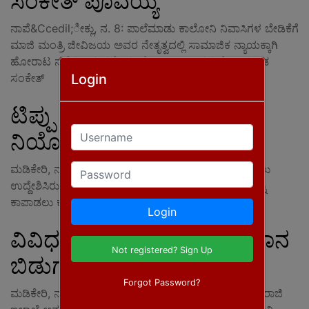
ಸಂಕೇತ್ ಪೂವಯ್ಯ
ನಾಪೆ&Ccedil;ೀಕ್ಲು, ನ. 8: ಪಾಲೆಮಾಡು ಕಾಲೋನಿ ನಿವಾಸಿಗಳ ಬೇಡಿಕೆಗೆ
ಮಾಜಿ ಮಂತ್ರಿ ಜೀವಿಜಯ ಅವರ ನೇತೃತ್ವದಲ್ಲಿ ಸಾಮಾಜಿಕ ನ್ಯಾಯಕ್ಕಾಗಿ
ಹೋರಾಟ ನಡೆಸಲಾಗುವದೆಂದು ಜೆಡಿಎಸ್ ಜಿಲ್ಲಾಧ್ಯಕ್ಷ ಮೇರಿಯಂಡ
Login
ಸಂಕೇತ್
ಟಿಪ್ಪು ಜಯಂತಿ : ಸಿಆರ್‍ಪಿಎಫ್
Username
ನಿಯೋಜನೆ
Password
ಮಡಿಕೇರಿ, ನ. 7 : ರಾಜ್ಯ ಸರಕಾರ ನವೆಂಬರ್ 10ರಂದು ಆಚರಿಸಲು
ಉದ್ದೇಶಿಸಿರುವ ಟಿಪ್ಪು ಜಯಂತಿ ಸಂದರ್ಭ ಶಾಂತಿ ಸುವ್ಯವಸ್ಥೆಯನ್ನು
ಕಾಪಾಡಲು ಕೊಡಗು ಜಿಲ್ಲೆಯಾದ್ಯಂತ ಪೊಲೀಸರು ಬಿಗಿ
Login
ವಿವಿಧ ದೇವಾಲಯಗಳಿಗೆ ಅನುದಾನ
Not registered? Sign Up
ಬಿಡುಗಡೆ
Forgot Password?
ಮಡಿಕೇರಿ, ನ. 7: ಜಿಲ್ಲೆಯ ಹಲವು ದೇವಾಲಯಗಳಿಗೆ ರಾಜ್ಯ ಮುಜರಾಜಿ