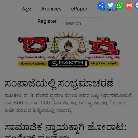
Share
Twitter
What
G
ಕನ್ನಡ
Archives
ePaper
Features
Register
ಸಂಪಾಜೆಯಲ್ಲಿ ಸಂಭ್ರಮಾಚರಣೆ
ಮಡಿಕೇರಿ, ನ. 8: ದೇಶದ ಪ್ರಧಾನಿ ಮೋದಿ ಅವರ ದಿಟ್ಟ ನಿರ್ಧಾರದೊಂದಿಗೆ
ರೂ. 500 ಹಾಗೂ 1000 ನೋಟ್&zwj;ಗಳ ಬ್ಯಾನ್&zwj;ಗೆ ಒಂದು
ವರ್ಷ ತುಂಬಿದ ಹಿನ್ನೆಲೆಯಲ್ಲಿ ಸಂಪಾಜೆ,
ಸಾಮಾಜಿಕ ನ್ಯಾಯಕ್ಕಾಗಿ ಹೋರಾಟ: