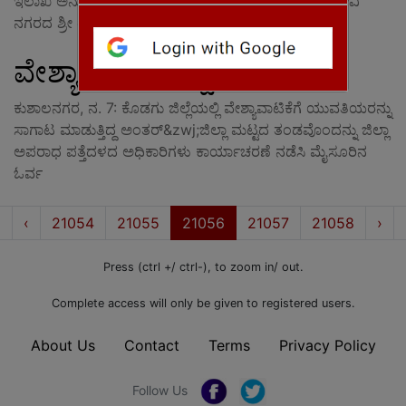
ಇಲಾಖೆ ಅನುದಾನ ಬಿಡುಗಡೆಗೊಳಿಸಿದೆ.ಮಡಿಕೇರಿಯ ಮಂಗಳಾದೇವಿ
ನಗರದ ಶ್ರೀ ರಾಜರಾಜೇಶ್ವರಿ ದೇವಾಲಯಕ್ಕೆ ರೂ. 5 ಲಕ್ಷ, ಬಾಳೆಲೆ
ವೇಶ್ಯಾವಾಟಿಕೆ ನಾಲ್ವರ ಬಂಧನ
ಕುಶಾಲನಗರ, ನ. 7: ಕೊಡಗು ಜಿಲ್ಲೆಯಲ್ಲಿ ವೇಶ್ಯಾವಾಟಿಕೆಗೆ ಯುವತಿಯರನ್ನು
ಸಾಗಾಟ ಮಾಡುತ್ತಿದ್ದ ಅಂತರ್&zwj;ಜಿಲ್ಲಾ ಮಟ್ಟದ ತಂಡವೊಂದನ್ನು ಜಿಲ್ಲಾ
ಅಪರಾಧ ಪತ್ತೆದಳದ ಅಧಿಕಾರಿಗಳು ಕಾರ್ಯಾಚರಣೆ ನಡೆಸಿ ಮೈಸೂರಿನ
ಓರ್ವ
First
Prev
Nex
«
‹
21054
21055
21056
21057
21058
›
Press (ctrl +/ ctrl-), to zoom in/ out.
Complete access will only be given to registered users.
About Us
Contact
Terms
Privacy Policy
Follow Us