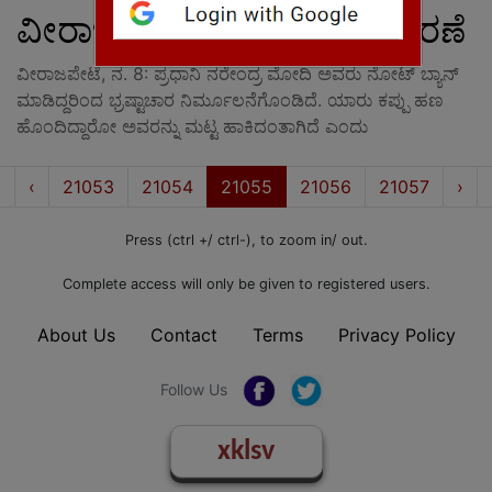
ವೀರಾಜಪೇಟೆಯಲ್ಲಿ ಸಂಭ್ರಮಾಚರಣೆ
ವೀರಾಜಪೇಟೆ, ನ. 8: ಪ್ರಧಾನಿ ನರೇಂದ್ರ ಮೋದಿ ಅವರು ನೋಟ್ ಬ್ಯಾನ್
ಮಾಡಿದ್ದರಿಂದ ಭ್ರಷ್ಟಾಚಾರ ನಿರ್ಮೂಲನೆಗೊಂಡಿದೆ. ಯಾರು ಕಪ್ಪು ಹಣ
ಹೊಂದಿದ್ದಾರೋ ಅವರನ್ನು ಮಟ್ಟ ಹಾಕಿದಂತಾಗಿದೆ ಎಂದು
First
Prev
Nex
«
‹
21053
21054
21055
21056
21057
›
Press (ctrl +/ ctrl-), to zoom in/ out.
Complete access will only be given to registered users.
About Us
Contact
Terms
Privacy Policy
Follow Us
xklsv