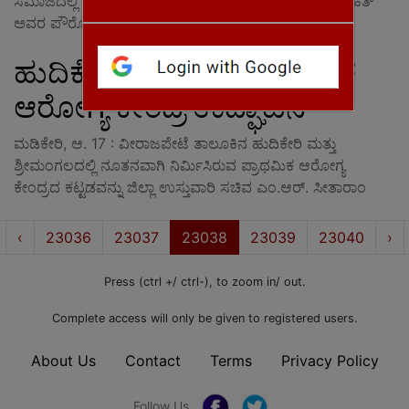
ಸಮಾಜದಲ್ಲಿ ಮಂಗಳೂರಿನ ಅರ್ಚಕ&Agrave; ವಿಘ್ನೇಶ್ ಪುರೋಹಿತ್
ಅವರ ಪೌರೋಹಿತ್ಯ
ಹುದಿಕೇರಿ ಶ್ರೀಮಂಗಲ ಪ್ರಾಥಮಿಕ
ಆರೋಗ್ಯ ಕೇಂದ್ರ ಉದ್ಘಾಟನೆ
ಮಡಿಕೇರಿ, ಆ. 17 : ವೀರಾಜಪೇಟೆ ತಾಲೂಕಿನ ಹುದಿಕೇರಿ ಮತ್ತು
ಶ್ರೀಮಂಗಲದಲ್ಲಿ ನೂತನವಾಗಿ ನಿರ್ಮಿಸಿರುವ ಪ್ರಾಥಮಿಕ ಆರೋಗ್ಯ
ಕೇಂದ್ರದ ಕಟ್ಟಡವನ್ನು ಜಿಲ್ಲಾ ಉಸ್ತುವಾರಿ ಸಚಿವ ಎಂ.ಆರ್. ಸೀತಾರಾಂ
irst
Prev
Ne
‹
23036
23037
23038
23039
23040
›
Press (ctrl +/ ctrl-), to zoom in/ out.
Complete access will only be given to registered users.
About Us
Contact
Terms
Privacy Policy
Follow Us