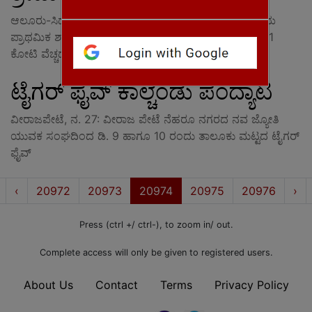
ಆಲೂರು-ಸಿದ್ದಾಪುರ, ನ. 28: ಆಲೂರು-ಸಿದ್ದಾಪುರ ಸರಕಾರಿ ಹಿರಿಯ
ಪ್ರಾಥಮಿಕ ಶಾಲಾ ಮೈದಾನದಲ್ಲಿ 2008 ರಲ್ಲಿ ಆಗಿನ ಸರಕಾರ ರೂ. 1
ಕೋಟಿ ವೆಚ್ಚದಲ್ಲಿ ಮಿನಿ ಕ್ರೀಡಾಂಗಣ ನಿರ್ಮಿಸಲು
ಟೈಗರ್ ಫೈವ್ ಕಾಲ್ಚೆಂಡು ಪಂದ್ಯಾಟ
ವೀರಾಜಪೇಟೆ, ನ. 27: ವೀರಾಜ ಪೇಟೆ ನೆಹರೂ ನಗರದ ನವ ಜ್ಯೋತಿ
ಯುವಕ ಸಂಘದಿಂದ ಡಿ. 9 ಹಾಗೂ 10 ರಂದು ತಾಲೂಕು ಮಟ್ಟದ ಟೈಗರ್
ಫೈವ್
First
Prev
Nex
‹
20972
20973
20974
20975
20976
›
Press (ctrl +/ ctrl-), to zoom in/ out.
Complete access will only be given to registered users.
About Us
Contact
Terms
Privacy Policy