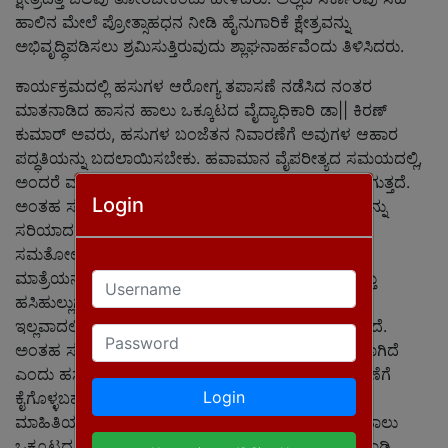
ಹಾಲಿನ ಮೇಲೆ ಪ್ರೋತ್ಸಾಹಧನ ನೀಡಿ ಹೈನುಗಾರಿಕೆ ಕ್ಷೇತ್ರವನ್ನು
ಅಭಿವೃದ್ಧಿಪಡಿಸಲು ಶ್ರಮಿಸುತ್ತಿರುವುದು ಶ್ಲಾಘನಾರ್ಹವೆಂದು ತಿಳಿಸಿದರು.
ಕಾರ್ಯಕ್ರಮದಲ್ಲಿ ಹಸುಗಳ ಆರೋಗ್ಯ ತಪಾಸಣೆ ನಡೆಸಿದ ನಂತರ
ಮಾತನಾಡಿದ ಹಾಸನ ಹಾಲು ಒಕ್ಕೂಟದ ವೈದ್ಯಾಧಿಕಾರಿ ಡಾ|| ಕಿರಣ್
ಕುಮಾರ್ ಅವರು, ಹಸುಗಳ ಬಂಜೆತನ ನಿವಾರಣೆಗೆ ಅವುಗಳ ಆಹಾರ
ಪದ್ಧತಿಯನ್ನು ಬದಲಾಯಿಸಬೇಕು. ಹವಾಮಾನ ವೈಪರೀತ್ಯದ ಸಮಯದಲ್ಲಿ,
ಅಂದರೆ ಮಳೆಗಾಲದಲ್ಲಿ ಹೆಚ್ಚಾಗಿ ಹಾಲಿನಲ್ಲಿ ನೀರಿನ ಅಂಶ ಹೆಚ್ಚಾಗುತ್ತದೆ.
Login
ಅಂತಹ ಸಮಯದಲ್ಲಿ ಡೈರಿ ಫೀಡ್ ಮತ್ತು ಮಿನರಲ್ ಮಿಶ್ರಣಗಳನ್ನು
ಸರಿಯಾದ ಪ್ರಮಾಣದಲ್ಲಿ ನೀಡಿದಲ್ಲಿ ಹಾಲಿನಲ್ಲಿ ನೀರಿನ ಅಂಶ
ಸಮತೋಲನಕ್ಕೆ ಬರುತ್ತದೆ. ಅಂತೆಯೆ ಹಸುಗಳಿಗೆ ಜಂತುಹುಳು
ಮಾತ್ರೆಯನ್ನು ೪-೬ ತಿಂಗಳಿಗೊಮ್ಮೆ ನೀಡಬೇಕು. ಒಣಹುಲ್ಲು ಮತ್ತು
Username
ಹಸಿಹುಲ್ಲುಗಳನ್ನು ನೀಡಬೇಕು. ಕೊಟ್ಟಿಗೆಯನ್ನು ಸ್ವಚ್ಚವಾಗಿಡಬೇಕು.
ಇಲ್ಲವಾದಲ್ಲಿ ಕೆಚ್ಚಲ ಬಾವು ರೋಗ ಉಂಟಾಗುವ ಅಪಾಯವಿರುತ್ತದೆ.
Password
ಅಂತಹ ಸಂದರ್ಭಕ್ಕೂ ಸಹ ಕೆಲವು ಔಷಧಿಗಳನ್ನು ಬಳಸಬಹುದಾಗಿದೆ
ಎಂದು ಹಸುಗಳ ಆರೋಗ್ಯ ಹಾಗೂ ಅವುಗಳ ಬಂಜೆತನ ನಿವಾರಣೆಗೆ
Login
ಕೈಗೊಳ್ಳಬಹುದಾದ ಮುಂಜಾಗ್ರತಾ ಕ್ರಮಗಳ ಕುರಿತು ಪೂರ್ಣ
ಮಾಹಿತಿಯನ್ನು ನೀಡಿದರು. ಮತ್ತೋರ್ವ ಅತಿಥಿಗಳಾದ ಹಾಸನ ಹಾಲು
ಒಕ್ಕೂಟದ ಜಿಲ್ಲಾ ವಿಸ್ತರಣಾಧಿಕಾರಿ ಬಿ.ವಿ. ವೀಣಾ ಅವರು ಮಾತನಾಡಿ,