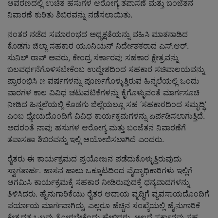
ಆವರಣದಲ್ಲಿ ಉಚಿತ ಹಸುಗಳ ಆರೋಗ್ಯ ತಪಾಸಣೆ ಮತ್ತು ಬಂಜೆತನ
ನಿವಾರಣೆ ಕುರಿತು ಶಿಬಿರವನ್ನು ನಡೆಸಲಾಯಿತು.
ನಂತರ ನಡೆದ ಸಮಾರಂಭದ ಅಧ್ಯಕ್ಷತೆಯನ್ನು ವಹಿಸಿ ಮಾತನಾಡಿದ
ಕೊಡಗು ಜಿಲ್ಲಾ ಸಹಕಾರ ಯೂನಿಯನ್ ನಿರ್ದೇಶಕರಾದ ಎಸ್.ಆರ್.
ಸುನಿಲ್ ರಾವ್ ಅವರು, ಕೇಂದ್ರ ಸರ್ಕಾರವು ಸಹಕಾರ ಕ್ಷೇತ್ರವನ್ನು
ಬಲವರ್ಧನೆಗೊಳಿಸಬೇಕೆಂಬ ಉದ್ದೇಶದಿಂದ ಸಹಕಾರ ಸಚಿವಾಲಯವನ್ನು
ಪ್ರಾರಂಭಿಸಿ ೫ ವರ್ಷಗಳನ್ನು ಪೂರ್ಣಗೊಳ್ಳುತ್ತಿರುವ ಹಿನ್ನಲೆಯಲ್ಲಿ ಒಂದು
ವಾರಗಳ ಕಾಲ ವಿವಿಧ ಚಟುವಟಿಕೆಗಳನ್ನು ಕೈಗೊಳ್ಳುವಂತೆ ಮಾರ್ಗಸೂಚಿ
ನೀಡಿದ ಹಿನ್ನಲೆಯಲ್ಲಿ ಕೊಡಗು ಜಿಲ್ಲೆಯಲ್ಲೂ ಸಹ ‘ಸಹಕಾರದಿಂದ ಸಮೃದ್ಧಿ’
ಎಂಬ ಧ್ಯೇಯದೊಂದಿಗೆ ವಿವಿಧ ಕಾರ್ಯಕ್ರಮಗಳನ್ನು ಏರ್ಪಡಿಸಲಾಗುತ್ತಿದೆ.
ಅದರಂತೆ ನಾವು ಹಸುಗಳ ಆರೋಗ್ಯ ಮತ್ತು ಬಂಜೆತನ ನಿವಾರಣೆಗೆ
ತಪಾಸಣಾ ಶಿಬಿರವನ್ನು ಇಲ್ಲಿ ಆಯೋಜಿಸಲಾಗಿದೆ ಎಂದರು.
ರೈತರು ಈ ಕಾರ್ಯಕ್ರಮದ ಪ್ರಯೋಜನ ಪಡೆದುಕೊಳ್ಳುತ್ತಿರುವುದು
ಸ್ವಾಗತಾರ್ಹ. ಹಾಸನ ಹಾಲು ಒಕ್ಕೂಟದಿಂದ ವೈದ್ಯಾಧಿಕಾರಿಗಳು ಇಲ್ಲಿಗೆ
ಆಗಮಿಸಿ ಕಾರ್ಯಕ್ರಮಕ್ಕೆ ಸಹಕಾರ ನೀಡಿರುವುದಕ್ಕೆ ಧನ್ಯವಾದಗಳನ್ನು
ತಿಳಿಸಿದರು. ಹೈನುಗಾರಿಕೆಯು ರೈತರ ಆದಾಯ ವೃದ್ಧಿಗೆ ವ್ಯವಸಾಯದೊಂದಿಗೆ
ಪರ್ಯಾಯ ಮಾರ್ಗವಾಗಿದ್ದು, ಎಲ್ಲರೂ ಹೆಚ್ಚಿನ ಸಂಖ್ಯೆಯಲ್ಲಿ ಹೈನುಗಾರಿಕೆ
ಕ್ಷೇತ್ರದತ್ತ ಒಲವು ತೋರಬೇಕೆಂದು ಹೇಳಿದರು. ಅಲ್ಲದೆ ಸರ್ಕಾರವು ಸಹ