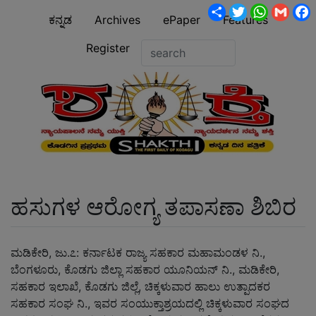
Share
Twitter
WhatsA
Gmai
ಕನ್ನಡ
Archives
ePaper
Features
Register
ಹಸುಗಳ ಆರೋಗ್ಯ ತಪಾಸಣಾ ಶಿಬಿರ
ಮಡಿಕೇರಿ, ಜು.೭: ಕರ್ನಾಟಕ ರಾಜ್ಯ ಸಹಕಾರ ಮಹಾಮಂಡಳ ನಿ.,
ಬೆಂಗಳೂರು, ಕೊಡಗು ಜಿಲ್ಲಾ ಸಹಕಾರ ಯೂನಿಯನ್ ನಿ., ಮಡಿಕೇರಿ,
ಸಹಕಾರ ಇಲಾಖೆ, ಕೊಡಗು ಜಿಲ್ಲೆ, ಚಿಕ್ಕಳುವಾರ ಹಾಲು ಉತ್ಪಾದಕರ
ಸಹಕಾರ ಸಂಘ ನಿ., ಇವರ ಸಂಯುಕ್ತಾಶ್ರಯದಲ್ಲಿ ಚಿಕ್ಕಳುವಾರ ಸಂಘದ