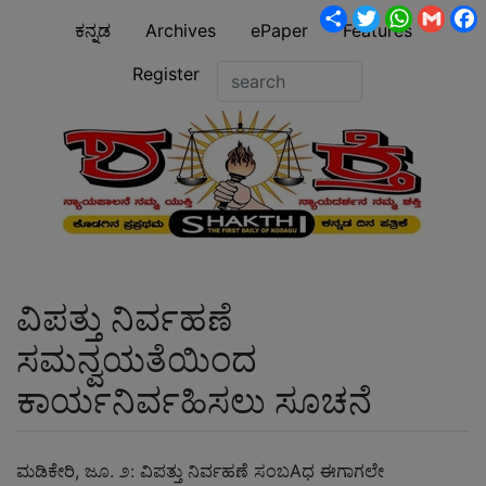
Share
Twitter
WhatsA
Gmai
ಕನ್ನಡ
Archives
ePaper
Features
Register
ವಿಪತ್ತು ನಿರ್ವಹಣೆ
ಸಮನ್ವಯತೆಯಿಂದ
ಕಾರ್ಯನಿರ್ವಹಿಸಲು ಸೂಚನೆ
ಮಡಿಕೇರಿ, ಜೂ. ೨: ವಿಪತ್ತು ನಿರ್ವಹಣೆ ಸಂಬAಧ ಈಗಾಗಲೇ