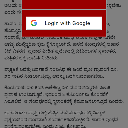
ರೀತಿಯ ಅನಾಹುತ ಉಂಟಾಗದAತೆ ಎಚ್ಚರಿಕಾ ಕ್ರಮಗಳನ್ನು ಕೈಗೊಳ್ಳಬೇಕು
ಎಂದು ಸಲಹೆ ಮಾಡಿದರು.
ತಾ.ಪಂ. ಇಒ ಶೇಖರ್ ಮಾತನಾಡಿ, ಮಡಿಕೇರಿ ಕಸಬಾ, ಗಾಳಿಬೀಡು,
ಹೊದ್ದೂರು, ಮಕ್ಕಂದೂರು, ಕೆ. ನಿಡುಗಣೆ, ಮದೆನಾಡು, ನಾಪೋಕ್ಲು,
ಸಂಪಾಜೆ, ಭಾಗಮಂಡಲ ಸೇರಿದಂತೆ ವಿವಿಧ ಪ್ರದೇಶಗಳಲ್ಲಿ ಈಗಾಗಲೇ
ಅಗತ್ಯ ಮುನ್ನೆಚ್ಚರಿಕಾ ಕ್ರಮ ಕೈಗೊಳ್ಳಲಾಗಿದೆ. ಕಾಳಜಿ ಕೇಂದ್ರಗಳಲ್ಲಿ ಆಹಾರ
ಕಿಟ್ ವಿತರಣೆ, ಪ್ರವಾಹ ಪೀಡಿತ ಪ್ರದೇಶದಲ್ಲಿ ಕುಟುಂಬಗಳ ಸ್ಥಳಾಂತರ,
ಮತ್ತಿತರ ಬಗ್ಗೆ ಮಾಹಿತಿ ನೀಡಿದರು.
ಪ್ರಾಕೃತಿಕ ವಿಪತ್ತು ನಿರ್ವಹಣೆ ಸಂಬAಧ ಈ ಹಿಂದೆ ಪ್ರತೀ ಗ್ರಾ.ಪಂಗೆ ರೂ.
೫೦ ಸಾವಿರ ನೀಡಲಾಗುತ್ತಿದ್ದು, ಅದನ್ನು ಒದಗಿಸುವಂತಾಗಬೇಕು.
ಕೊಯನಾಡು ಬಳಿ ಕಿಂಡಿ ಅಣೆಕಟ್ಟು ಬಳಿ ಮರದ ದಿಮ್ಮಿಗಳು ಸಿಲುಕಿ
ಪ್ರವಾಹ ಉಂಟಾಗುತ್ತಿದೆ. ಇದರಿಂದ ೬ ಕುಟುಂಬಗಳು ತೊಂದರೆಗೆ
ಸಿಲುಕಲಿವೆ. ಆ ಸಂದರ್ಭದಲ್ಲಿ ಸ್ಥಳಾಂತರಕ್ಕೆ ಕ್ರಮವಹಿಸಲಾಗುತ್ತದೆ ಎಂದರು.
ಭಾಗಮಂಡಲ ವ್ಯಾಪ್ತಿಯಲ್ಲಿ ಹೆಚ್ಚಿನ ಮಳೆ ಸಂದರ್ಭದಲ್ಲಿ ವಿದ್ಯುತ್
ವ್ಯತ್ಯಯದಿಂದ ದೂರವಾಣಿ ಸಂಪರ್ಕ ಕಡಿತಗೊಳ್ಳಲಿದೆ. ಹಾಗಾಗಿ ಇಂಧನ
ಪೂರೈಸುವಂತಾಗಬೇಕು ಎಂದು ಪಿಡಿಓ ಕೋರಿದರು.