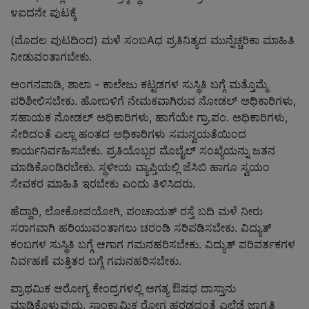
೪ಐದನೇ ಪುಟಕ್ಕೆ
(ಮೊದಲ ಪುಟದಿಂದ) ಮಳೆ ಸಂಬAಧ ಪ್ರತಿನಿತ್ಯದ ಮುನ್ನೆಚ್ಚರಿಕಾ ಮಾಹಿತಿ
ನೀಡುವಂತಾಗಬೇಕು.
ಅಂಗನವಾಡಿ, ಶಾಲಾ - ಕಾಲೇಜು ಕಟ್ಟಡಗಳ ಸುಸ್ಥಿತಿ ಬಗ್ಗೆ ಮತ್ತೊಮ್ಮೆ
ಪರಿಶೀಲಿಸಬೇಕು. ಹೋಬಳಿಗೆ ನೇಮಕವಾಗಿರುವ ನೋಡಲ್ ಅಧಿಕಾರಿಗಳು,
ಸಹಾಯಕ ನೋಡಲ್ ಅಧಿಕಾರಿಗಳು, ಹಾಗೆಯೇ ಗ್ರಾ.ಪಂ. ಅಧಿಕಾರಿಗಳು,
ಸೇರಿದಂತೆ ಎಲ್ಲಾ ಹಂತದ ಅಧಿಕಾರಿಗಳು ಸಮನ್ವಯತೆಯಿಂದ
ಕಾರ್ಯನಿರ್ವಹಿಸಬೇಕು. ಪ್ರತಿಯೊಬ್ಬರ ಮೊಬೈಲ್ ಸಂಖ್ಯೆಯನ್ನು ಜತನ
ಮಾಡಿಕೊಂಡಿರಬೇಕು. ಸ್ಥಳೀಯ ವ್ಯಾಪ್ತಿಯಲ್ಲಿ ಜೆಸಿಬಿ ಹಾಗೂ ಸ್ವಯಂ
ಸೇವಕರ ಮಾಹಿತಿ ಇರಬೇಕು ಎಂದು ತಿಳಿಸಿದರು.
ಹೆದ್ದಾರಿ, ಲೋಕೋಪಯೋಗಿ, ಪಂಚಾಯತ್ ರಸ್ತೆ ಬದಿ ಮಳೆ ನೀರು
ಸರಾಗವಾಗಿ ಹರಿಯುವಂತಾಗಲು ಚರಂಡಿ ಸರಿಪಡಿಸಬೇಕು. ವಿದ್ಯುತ್
ಕಂಬಗಳ ಸುಸ್ಥಿತಿ ಬಗ್ಗೆ ಆಗಾಗ ಗಮನಹರಿಸಬೇಕು. ವಿದ್ಯುತ್ ಪರಿವರ್ತಕಗಳ
ನಿರ್ವಹಣೆ ಮತ್ತಿತರ ಬಗ್ಗೆ ಗಮನಹರಿಸಬೇಕು.
ಪ್ರಾಥಮಿಕ ಆರೋಗ್ಯ ಕೇಂದ್ರಗಳಲ್ಲಿ ಅಗತ್ಯ ಔಷಧ ದಾಸ್ತಾನು
ಮಾಡಿಕೊಳ್ಳುವುದು, ಸಾಂಕ್ರಾಮಿಕ ರೋಗ ಹರಡದಂತೆ ಎಲ್ಲೆಡೆ ಜಾಗೃತಿ