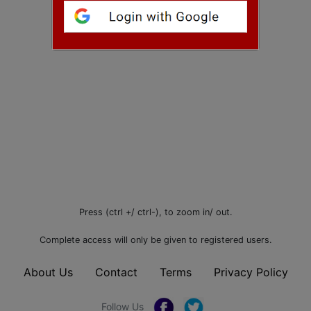
Press (ctrl +/ ctrl-), to zoom in/ out.
Complete access will only be given to registered users.
About Us
Contact
Terms
Privacy Policy
Follow Us