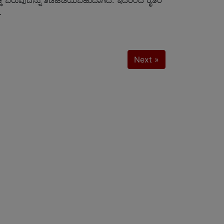
ಶಕ್ಕೆ ಬರುವುದನ್ನು ತಡೆಹಿಡಿಯಬಹುದಾಗಿದೆ. ಇದರಿಂದ ರೈತರ
.
Next »