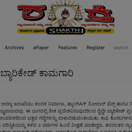
Archives
ePaper
Features
Register
 ಬ್ಯಾರಿಕೇಡ್ ಕಾಮಗಾರಿ
 ಅರಣ್ಯ ಇಲಾಖೆಯು ಕಂದಕ ನಿರ್ಮಾಣ, ಹ್ಯಾಂಗಿAಗ್ ಸೋಲಾರ್ ಫೆನ್ಸ್ ಹಾಗೂ ಸ
ಾಲಾದವು. ಈ ಭಾಗದಲ್ಲಿ ಶೀತ ಪ್ರದೇಶವಿರುವುದರಿಂದ ರೈಲ್ವೇ ಬ್ಯಾರಿಕೇಡ್ ಪ್ರಸ್ತಾಪ
ಳದಿಂದ ಭತ್ತದ ಗದ್ದೆಗಳನ್ನು ಪಾಳುಬಿಡುವಂತಾಯಿತು. ಕಾಫಿ ತೋಟಗಳನ್ನು ನಿರ್
 ಪರಿಸ್ಥಿತಿಯನ್ನು ಕಳೆದ ೨ ವರ್ಷಗಳ ಹಿಂದೆ ವೀಕ್ಷಣೆ ಮಾಡಿದ್ದರು. ತದನಂತರ ಗ