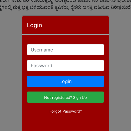
ದರು. ಇದೀಗ ಕಾಮಗಾರಿ ನಡೆಯುತ್ತಿದ್ದು, ಅರಣ್ಯದಿಂದ ಕಾಡಾನೆಗಳು ಜನವಸತಿ ಪ್ರದೇ
ೆಗಳಲ್ಲಿ ಮತ್ತೆ ಭತ್ತ ಬೆಳೆಯುವಂತೆ ಕೃಷಿಕರು, ರೈತರು ಆಸಕ್ತಿ ವಹಿಸುವ ನಿರೀಕ್ಷೆಯಿದೆ
Login
Username
Password
Login
Not registered? Sign Up
Forgot Password?