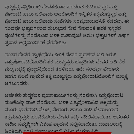
ಇಗ್ಗುತ್ತಪ್ಪ ಸನ್ನಿಧಿಯಲ್ಲಿ ದೇವತಕ್ಕರಾದ ಪರದಂಡ ಕುಟುಂಬಸ್ಥರ ಎತ್ತು
ಪೋರಾಟ ಹಾಲು ಬಲಿವಾಡು ಅದರೊಂದಿಗೆ ಇನ್ನಿತರ ತಕ್ಕಮುಖ್ಯಸ್ಥರ ಎತ್ತು
ಪೋರಾಟ ಹಾಲು ಬಲಿವಾಡು ಸೇವೆಗಳೂ ಸಂಪ್ರದಾಯದAತೆ ನಡೆದವು. ಈ
ಸಂದರ್ಭ ಭಕ್ತಾದಿಗಳಿಂದ ತುಲಾಭಾರ ಸೇವೆ ಸೇರಿದಂತೆ ಹರಕೆ ಇನ್ನಿತರ
ಪೂಜೆಗಳನ್ನು ನೆರವೇರಿಸಿದ ಬಳಿಕ ಮಹಾಪೂಜೆ ಜರುಗಿ ಭಕ್ತಾದಿಗಳಿಗೆ ತೀರ್ಥ
ಪ್ರಸಾದ ಅನ್ನಸಂತರ್ಪಣೆ ನೆರವೇರಿತು.
ನಂತರ ದೇವರ ಪ್ರಾರ್ಥನೆಯ ಬಳಿಕ ದೇವರ ಪ್ರದರ್ಶನ ಬಲಿ ಜರುಗಿ
ಎತ್ತುಪೋರಾಟದೊಂದಿಗೆ ತಕ್ಕ ಮುಖ್ಯಸ್ಥರು ಭಕ್ತಾದಿಗಳು ದೇವರ ಆದಿ ನೆಲೆ
ಮಲ್ಮ ಬೆಟ್ಟಕ್ಕೆ ಶ್ರದ್ದಾಭಕ್ತಿಯಿಂದ ತೆರಳಿದರು. ಇದೇ ಸಂದರ್ಭ ಪೇರೂರು
ಹಾಗೂ ನೆಲಜಿ ಗ್ರಾಮದ ತಕ್ಕ ಮುಖ್ಯಸ್ಥರು ಎತ್ತುಪೋರಾಟದೊಂದಿಗೆ ಮಲ್ಮಕ್ಕೆ
ಆಗಮಿಸಿದರು.
ಅರ್ಚಕರು ಶುದ್ಧಕಲಶ ಪೂಜಾಕಾರ್ಯಗಳನ್ನು ನೆರವೇರಿಸಿ ಎತ್ತುಪೋರಾಟ
ದುಡಿಕೊಟ್ಟ್ ಪಾಟ್ ನೆರವೇರಿತು. ಬಳಿಕ ಎತ್ತುಪೋರಾಟದ ಅಕ್ಕಿಯನ್ನು
ಮೂರು ಭಾಗಮಾಡಿ ನೆಲಜಿ, ಪೇರೂರು ಹಾಗೂ ಪಾಡಿ ದೇವಾಲಯದ
ತಕ್ಕಮುಖ್ಯಸ್ಥರು ಹಂಚಿಕೊAಡು ದೇವರ ಕಟ್ಟು ಸಡಿಲಿಸಲಾಯಿತು. ಅನಂತರ
ನಾಡಿನ ಸಮೃದ್ಧಿಗಾಗಿ ವಿಶೇಷ ಪ್ರಾರ್ಥನೆ ಸಲ್ಲಿಸಲಾಯಿತು. ದೇವಾಲಯಕ್ಕೆ
ಹಿಂತಿರುಗಿ ಸಂಜೆ ದೇವಾಲಯದಲ್ಲಿ ವಿವಿಧ ದೇವತಾ ವಿಧಿ