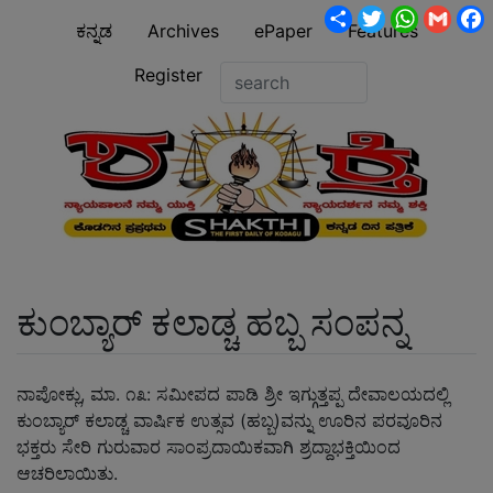
Share
Twitter
WhatsA
Gmai
ಕನ್ನಡ
Archives
ePaper
Features
Register
ಕುಂಬ್ಯಾರ್ ಕಲಾಡ್ಚ ಹಬ್ಬ ಸಂಪನ್ನ
ನಾಪೋಕ್ಲು, ಮಾ. ೧೩: ಸಮೀಪದ ಪಾಡಿ ಶ್ರೀ ಇಗ್ಗುತ್ತಪ್ಪ ದೇವಾಲಯದಲ್ಲಿ
ಕುಂಬ್ಯಾರ್ ಕಲಾಡ್ಚ ವಾರ್ಷಿಕ ಉತ್ಸವ (ಹಬ್ಬ)ವನ್ನು ಊರಿನ ಪರವೂರಿನ
ಭಕ್ತರು ಸೇರಿ ಗುರುವಾರ ಸಾಂಪ್ರದಾಯಿಕವಾಗಿ ಶ್ರದ್ದಾಭಕ್ತಿಯಿಂದ
ಆಚರಿಲಾಯಿತು.