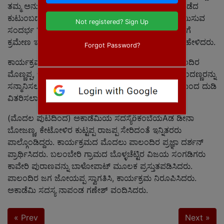
ತಮ್ಮ ಅನುಭವದ ನುಡಿಗಳನ್ನಾಡಿ, ಕಾವೇರಿಯ ದರ್ಶನದ ಭಾಗ್ಯಪಡೆದ
ಕುಟುಂಬದಲ್ಲಿ ಸಂತೋಷದ ಕ್ಷಣಗಳನ್ನು ಹಾಲು ಕುಡಿದು ಸಂಭ್ರಮಿಸುವ
Not registered? Sign Up
ಸಂದರ್ಭ ‘ಪಾಲ್ ಏಂದಿರ’ ಎಂಬ ದೈವವಾಣಿ ಕೇಳಿ ಬಂದ ಮೇರೆಗೆ
ಕ್ರಮೇಣ ಇದೇ ಮನೆತನದ ಹೆಸರನ್ನು ಪಡೆದುಕೊಂಡಿತು ಎಂದು ಹೇಳಿದರು.
Forgot Password?
ಕಾರ್ಯಕ್ರಮದಲ್ಲಿ ಕುಟುಂಬದ ಬಾಳೋಪಾಟ್ ನುರಿತರಾದ ಪಾಲಂದಿರ
ಮೊಣ್ಣಪ್ಪ, ಬೊಳಕಾಟ್ ತರಬೇತುದಾರರಾದ ಪಾಲಂದಿರ ರವಿ ಮಂದಣ್ಣರನ್ನು
ಸನ್ಮಾನಿಸಲಾಯಿತು. ಕೋಟೆರ ಕುಟುಂಬಸ್ಥರಿಗೆ ಅಕಾಡೆಮಿ ವತಿಯಿಂದ ದುಡಿ
ವಿತರಿಸಲಾಯಿತು. ೪ಐದನೇ ಪುಟಕ್ಕೆ
(ಮೊದಲ ಪುಟದಿಂದ) ಅಕಾಡೆಮಿಯ ಸದಸ್ಯೆöಕಂಬೆಯAಡ ಡೀನಾ
ಬೋಜಣ್ಣ, ಕೇಟೋಳಿರ ಕುಟ್ಟಪ್ಪ ರಾಜಪ್ಪ ಸೇರಿದಂತೆ ಇನ್ನಿತರರು
ಪಾಲ್ಗೊಂಡಿದ್ದರು. ಕಾರ್ಯಕ್ರಮದ ಮೊದಲು ಪಾಲಂದಿರ ಪ್ರಜ್ಞಾ ದರ್ಶನ್
ಪ್ರಾರ್ಥಿಸಿದರು. ಬಲಂಬೇರಿ ಗ್ರಾಮದ ಬೊಳ್ಳಚೆಟ್ಟಿರ ವಿಜಯ ಸಂಗಡಿಗರು
ಕಾವೇರಿ ಪುರಾಣವನ್ನು ಬಾಳೋಪಾಟ್ ಮೂಲಕ ಪ್ರಸ್ತುತಪಡಿಸಿದರು.
ಪಾಲಂದಿರ ಜಗ ಜೋಯಪ್ಪ ಸ್ವಾಗತಿಸಿ, ಕಾರ್ಯಕ್ರಮ ನಿರೂಪಿಸಿದರು.
ಅಕಾಡೆಮಿ ಸದಸ್ಯ ನಾಪಂಡ ಗಣೇಶ್ ವಂದಿಸಿದರು.
« Prev
Next »