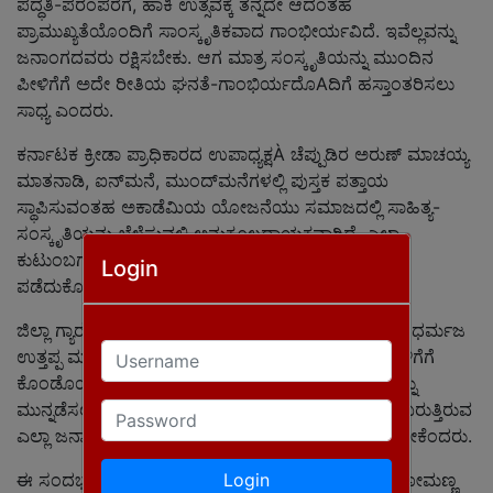
ಪದ್ಧತಿ-ಪರಂಪರೆಗೆ, ಹಾಕಿ ಉತ್ಸವಕ್ಕೆ ತನ್ನದೇ ಆದಂತಹ
ಪ್ರಾಮುಖ್ಯತೆಯೊಂದಿಗೆ ಸಾಂಸ್ಕೃತಿಕವಾದ ಗಾಂಭೀರ್ಯವಿದೆ. ಇವೆಲ್ಲವನ್ನು
ಜನಾಂಗದವರು ರಕ್ಷಿಸಬೇಕು. ಆಗ ಮಾತ್ರ ಸಂಸ್ಕೃತಿಯನ್ನು ಮುಂದಿನ
ಪೀಳಿಗೆಗೆ ಅದೇ ರೀತಿಯ ಘನತೆ-ಗಾಂಭಿರ್ಯದೊAದಿಗೆ ಹಸ್ತಾಂತರಿಸಲು
ಸಾಧ್ಯ ಎಂದರು.
ಕರ್ನಾಟಕ ಕ್ರೀಡಾ ಪ್ರಾಧಿಕಾರದ ಉಪಾಧ್ಯಕ್ಷÀ ಚೆಪ್ಪುಡಿರ ಅರುಣ್ ಮಾಚಯ್ಯ
ಮಾತನಾಡಿ, ಐನ್‌ಮನೆ, ಮುಂದ್‌ಮನೆಗಳಲ್ಲಿ ಪುಸ್ತಕ ಪತ್ತಾಯ
ಸ್ಥಾಪಿಸುವಂತಹ ಅಕಾಡೆಮಿಯ ಯೋಜನೆಯು ಸಮಾಜದಲ್ಲಿ ಸಾಹಿತ್ಯ-
ಸಂಸ್ಕೃತಿಯನ್ನು ಬೆಳೆಸುವಲ್ಲಿ ಅನುಕೂಲದಾಯಕವಾಗಿದೆ. ಎಲ್ಲಾ
ಕುಟುಂಬಗಳು ಇಂತಹ ಯೋಜನೆಯ ಪ್ರಯೋಜನ
Login
ಪಡೆದುಕೊಳ್ಳುವಂತಾಗಲಿ ಎಂದರು.
ಜಿಲ್ಲಾ ಗ್ಯಾರಂಟಿ ಯೋಜನೆಗಳ ಅನುಷ್ಠಾನ ಸಮಿತಿ ಅಧ್ಯಕ್ಷ ತೀತಿರ ಧರ್ಮಜ
Username
ಉತ್ತಪ್ಪ ಮಾತನಾಡಿ, ಕೊಡಗಿನ ಪರಂಪರೆಯನ್ನು ಮುಂದಿನ ಪೀಳಿಗೆಗೆ
ಕೊಂಡೊಯ್ಯುವಲ್ಲಿ ಹಾಗೂ ಸಾಮಾಜಿಕ-ಸಾಂಸ್ಕೃತಿಕ ಬದ್ಧತೆಯನ್ನು
ಮುನ್ನಡೆಸಲು ಕೊಡವ ಭಾಷೆ-ಸಂಸ್ಕೃತಿಯನ್ನು ಪಾಲಿಸಿಕೊಂಡು ಬರುತ್ತಿರುವ
Password
ಎಲ್ಲಾ ಜನಾಂಗಗಳು ಜವಾಬ್ದಾರಿಯುತವಾಗಿ ಒಗ್ಗಟ್ಟಿನ ಹೆಜ್ಜೆ ಇಡಬೇಕೆಂದರು.
Login
ಈ ಸಂದರ್ಭ ಪಾಲಂದಿರ ಕುಟುಂಬದ ಪಟ್ಟೆದಾರ ಪಾಲಂದಿರ ಸೋಮಣ್ಣ