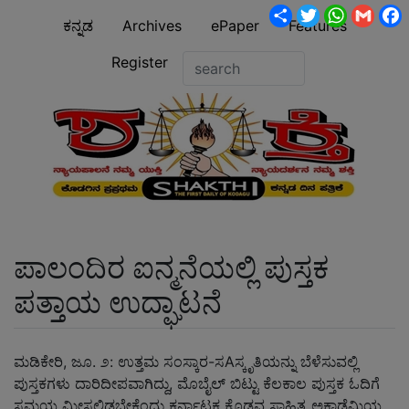
Share
Twitter
WhatsA
Gmai
ಕನ್ನಡ
Archives
ePaper
Features
Register
ಪಾಲಂದಿರ ಐನ್ಮನೆಯಲ್ಲಿ ಪುಸ್ತಕ
ಪತ್ತಾಯ ಉದ್ಘಾಟನೆ
ಮಡಿಕೇರಿ, ಜೂ. ೨: ಉತ್ತಮ ಸಂಸ್ಕಾರ-ಸAಸ್ಕೃತಿಯನ್ನು ಬೆಳೆಸುವಲ್ಲಿ
ಪುಸ್ತಕಗಳು ದಾರಿದೀಪವಾಗಿದ್ದು, ಮೊಬೈಲ್ ಬಿಟ್ಟು ಕೆಲಕಾಲ ಪುಸ್ತಕ ಓದಿಗೆ
ಸಮಯ ಮೀಸಲಿಡಬೇಕೆಂದು ಕರ್ನಾಟಕ ಕೊಡವ ಸಾಹಿತ್ಯ ಅಕಾಡೆಮಿಯ