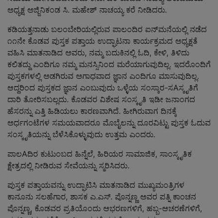
ಅಧ್ಯಕ್ಷ ಅಜ್ಜಿನಿಕಂಡ ಸಿ. ಮಹೇಶ್ ನಾಚಯ್ಯ ಕರೆ ನೀಡಿದರು.
ಕಡಿಯತ್ತನಾಡು ಬಲಂಬೇರಿಯಲ್ಲಿರುವ ಪಾಲಂದಿರ ಐನ್‌ಮನೆಯಲ್ಲಿ ನಡೆದ
೧೧ನೇ ಕೊಡವ ಪುಸ್ತಕ ಪತ್ತಾಯ ಉದ್ಘಾಟನಾ ಕಾರ್ಯಕ್ರಮದ ಅಧ್ಯಕ್ಷತೆ
ವಹಿಸಿ ಮಾತನಾಡಿದ ಅವರು, ನಮ್ಮ ಬದುಕಿನಲ್ಲಿ ಓದಿ, ಕೇಳಿ, ತಿಳಿದು
ಕಲಿತದ್ದು ಎಂದಿಗೂ ನಮ್ಮ ಮನಸ್ಸಿನಿಂದ ಮರೆಯಾಗುವುದಿಲ್ಲ. ಇದರೊಂದಿಗೆ
ಪುಸ್ತಕಗಳಲ್ಲಿ ಅಡಗಿರುವ ಅಗಾಧವಾದ ಜ್ಞಾನ ಎಂದಿಗೂ ಮಾಸುವುದಿಲ್ಲ.
ಆದ್ದರಿಂದ ಪುಸ್ತಕದ ಜ್ಞಾನ ಎಂಬುವುದು ಒಳ್ಳೆಯ ಸಂಸ್ಕಾರ-ಸAಸ್ಕೃತಿಗೆ
ದಾರಿ ತೋರಿಸಬಲ್ಲದು. ಕೊಡವರ ವಿಶೇಷ ಸಂಸ್ಕೃತಿ ಇಡೀ ಜನಾಂಗದ
ಹೆಸರನ್ನು ಎತ್ತಿ ಹಿಡಿಯಲು ಕಾರಣವಾಗಿದೆ. ಹೀಗಿರುವಾಗ ದಿನಕ್ಕೆ
ಅರ್ಧಗಂಟೆಗಳ ಸಮಯವಾದರೂ ಮೊಬೈಲನ್ನು ದೂರವಿಟ್ಟು ಪುಸ್ತಕ ಓದುವ
ಸಂಸ್ಕೃತಿಯನ್ನು ಬೆಳೆಸಿಕೊಳ್ಳುವುದು ಉತ್ತಮ ಎಂದರು.
ಪಾಲAದಿರ ಕುಟುಂಬದ ಹಿನ್ನೆಲೆ, ಹಿರಿಯರ ಸಾಮಾಜಿಕ, ಸಾಂಸ್ಕೃತಿಕ
ಕ್ಷೇತ್ರದಲ್ಲಿ ನೀಡಿರುವ ಸೇವೆಯನ್ನು ಸ್ಮರಿಸಿದರು.
ಪುಸ್ತಕ ಪತ್ತಾಯವನ್ನು ಉದ್ಘಾಟಿಸಿ ಮಾತನಾಡಿದ ಮುಖ್ಯಮಂತ್ರಿಗಳ
ಕಾನೂನು ಸಲಹೆಗಾರ, ಶಾಸಕ ಎ.ಎಸ್. ಪೊನ್ನಣ್ಣ ಅವರ ಪತ್ನಿ ಕಾಂಚನ
ಪೊನ್ನಣ್ಣ, ಕೊಡವರ ಪ್ರತಿಯೊಂದು ಆಭರಣಗಳಿಗೆ, ಹಬ್ಬ-ಆಚರಣೆಗಳಿಗೆ,