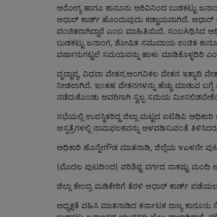
ಆರೋಗ್ಯ ಹಾಗೂ ಕಾನೂನು ಅರಿವಿನಿಂದ ಬುಡಕಟ್ಟು ಜನಾಂಗದವ
ಆಧಾರ್ ಕಾರ್ಡ್ ಹೊಂದುವುದು ಕಡ್ಡಾಯವಾಗಿದೆ. ಆಧಾರ್ ಕಾರ
ವಂಚಿತರಾಗಿದ್ದಾರೆ ಎಂಬ ಮಾಹಿತಿಯಿದೆ. ಸಂಬAಧಿಸಿದ ಅಧ
ಬುಡಕಟ್ಟು ಜನಾಂಗ, ಶೋಷಿತ ಸಮುದಾಯ ಉಚಿತ ಕಾನೂನು ನೆ
ವರ್ಷಾನುಗಟ್ಟಲೆ ಸಮಯವನ್ನು ಹಾಳು ಮಾಡಿಕೊಳ್ಳದಿರಿ ಎಂ
ವೃದ್ಧಾಪ್ಯ, ವಿಧವಾ ವೇತನ,ಅಂಗವಿಕಲ ವೇತನ ಇತ್ಯಾದಿ ವೇತನಗಳ
ನೀಡಲಾಗಿದೆ. ಇಂತಹ ವೇತನಗಳನ್ನು ಹೆಚ್ಚು ಮಾಡುವ ಬಗ್ಗೆ ಸ
ನಡೆದುಕೊಂಡು ಅವರಿಗಾಗಿ ಸ್ವಲ್ಪ ಸಮಯ ಮೀಸಲಿಡಬೇಕೆಂದ
ಸಭೆಯಲ್ಲಿ ಉಪಸ್ಥಿತರಿದ್ದ ಜಿಲ್ಲಾ ಮಟ್ಟದ ಐಟಿಡಿಪಿ ಅಧಿಕಾ
ಆಸ್ಪತ್ರೆಗಳಲ್ಲಿ ನಾಮಫಲಕವನ್ನು ಅಳವಡಿಸುವಂತೆ ತಿಳಿಸಿದರ
ಅಧಿಕಾರಿ ಹೊನ್ನೇಗೌಡ ಮಾತನಾಡಿ, ಜಿಲ್ಲೆಯ ೪ಏಳನೇ ಪುಟಕ
(ಮೊದಲ ಪುಟದಿಂದ) ಪರಿಶಿಷ್ಟ ವರ್ಗದ ಸಾಕಷ್ಟು ಮಂದಿ ಆಧಾರ
ಜಿಲ್ಲಾ ಕೇಂದ್ರ ಮಡಿಕೇರಿಗೆ ತೆರಳಿ ಆಧಾರ್ ಕಾರ್ಡ್ ಪಡೆ
ಅಧ್ಯಕ್ಷತೆ ವಹಿಸಿ ಮಾತನಾಡಿದ ಕರ್ನಾಟಕ ರಾಜ್ಯ ಕಾನೂನು ಸೇವ