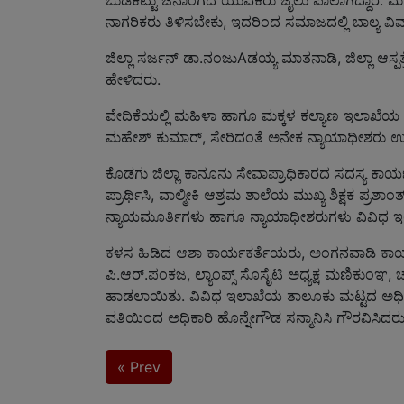
ಬುಡಕಟ್ಟು ಜನಾಂಗದ ಯುವಕರು ಜೈಲು ಪಾಲಾಗಿದ್ದಾರೆ. ಮ
ನಾಗರಿಕರು ತಿಳಿಸಬೇಕು, ಇದರಿಂದ ಸಮಾಜದಲ್ಲಿ ಬಾಲ್ಯ ವ
ಜಿಲ್ಲಾ ಸರ್ಜನ್ ಡಾ.ನಂಜುAಡಯ್ಯ ಮಾತನಾಡಿ, ಜಿಲ್ಲಾ ಆಸ್ಪ
ಹೇಳಿದರು.
ವೇದಿಕೆಯಲ್ಲಿ ಮಹಿಳಾ ಹಾಗೂ ಮಕ್ಕಳ ಕಲ್ಯಾಣ ಇಲಾಖೆಯ ಅಧ
ಮಹೇಶ್ ಕುಮಾರ್, ಸೇರಿದಂತೆ ಅನೇಕ ನ್ಯಾಯಾಧೀಶರು ಉಪಸ್
ಕೊಡಗು ಜಿಲ್ಲಾ ಕಾನೂನು ಸೇವಾಪ್ರಾಧಿಕಾರದ ಸದಸ್ಯ ಕಾರ್ಯದ
ಪ್ರಾರ್ಥಿಸಿ, ವಾಲ್ಮೀಕಿ ಆಶ್ರಮ ಶಾಲೆಯ ಮುಖ್ಯ ಶಿಕ್ಷಕ ಪ
ನ್ಯಾಯಮೂರ್ತಿಗಳು ಹಾಗೂ ನ್ಯಾಯಾಧೀಶರುಗಳು ವಿವಿಧ ಇಲ
ಕಳಸ ಹಿಡಿದ ಆಶಾ ಕಾರ್ಯಕರ್ತೆಯರು, ಅಂಗನವಾಡಿ ಕಾರ್ಯಕ
ಪಿ.ಆರ್.ಪಂಕಜ, ಲ್ಯಾಂಪ್ಸ್ ಸೊಸೈಟಿ ಅಧ್ಯಕ್ಷ ಮಣಿಕುಂಞ, ಚುಬ್
ಹಾಡಲಾಯಿತು. ವಿವಿಧ ಇಲಾಖೆಯ ತಾಲೂಕು ಮಟ್ಟದ ಅಧಿಕಾರಿ
ವತಿಯಿಂದ ಅಧಿಕಾರಿ ಹೊನ್ನೇಗೌಡ ಸನ್ಮಾನಿಸಿ ಗೌರವಿಸಿದರ
« Prev