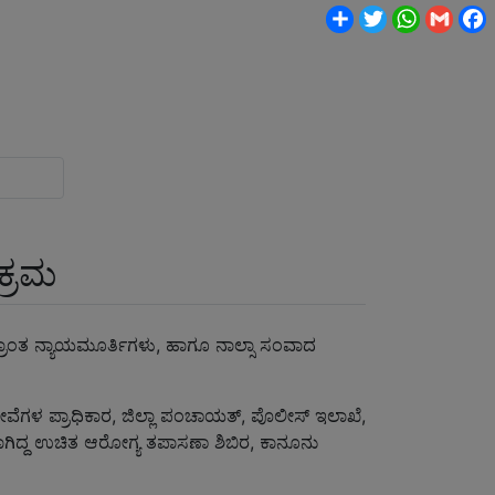
Share
Twitter
WhatsA
Gmai
ಕ್ರಮ
ಶ್ರಾಂತ ನ್ಯಾಯಮೂರ್ತಿಗಳು, ಹಾಗೂ ನಾಲ್ಸಾ ಸಂವಾದ
ಸೇವೆಗಳ ಪ್ರಾಧಿಕಾರ, ಜಿಲ್ಲಾ ಪಂಚಾಯತ್, ಪೊಲೀಸ್ ಇಲಾಖೆ,
ಾಗಿದ್ದ ಉಚಿತ ಆರೋಗ್ಯ ತಪಾಸಣಾ ಶಿಬಿರ, ಕಾನೂನು