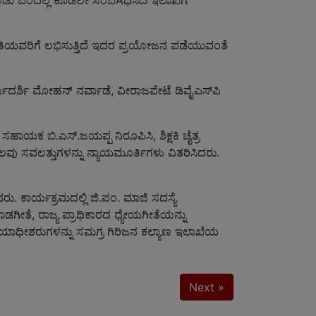
ಕಂಡು ಬಂದಲ್ಲಿ ಕೂಡಲೇ ಸಂಬAಧಿಸಿದ ಇಲಾಖೆಗೆ
್ಟ ಜಾತಿಯವರಿಗೆ ಲಭಿಸುತ್ತಿದೆ ಇದರ ಪ್ರಯೋಜನ ಪಡೆಯುವಂತೆ
್ಯದರ್ಶಿ ಮೋಹನ್ ನರ್ವಾಡೆ, ವೀರಾಜಪೇಟೆ ಡಿವೈಎಸ್‌ಪಿ
ಹಾಯಕ ಬಿ.ಎಸ್.ಜಯಪ್ಪ ನಿರೂಪಿಸಿ, ಶಿಕ್ಷಕಿ ಚೈತ್ರ
ಹಲವು ಸವಲತ್ತುಗಳನ್ನು ನ್ಯಾಯಮೂರ್ತಿಗಳು ವಿತರಿಸಿದರು.
 ಕಾರ್ಯಕ್ರಮದಲ್ಲಿ ಜಿ.ಪಂ. ಮಾಜಿ ಸದಸ್ಯೆ
ಿ ನಾಡಗೀತೆ, ರಾಜ್ಯ ಪ್ರಾಧಿಕಾರದ ಧ್ಯೇಯಗೀತೆಯನ್ನು
ಯಾಯಾಧೀಶರುಗಳನ್ನು ಸಮಗ್ರ ಗಿರಿಜನ ಕಲ್ಯಾಣ ಇಲಾಖೆಯ
Next »