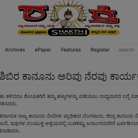
Archives
ePaper
Features
Register
 ಶಿಬಿರ ಕಾನೂನು ಅರಿವು ನೆರವು ಕಾರ್ಯ
ಳು ಕಳೆದರೂ ಶೋಷಿತರಿಗೆ ತಮ್ಮ ಹಕ್ಕುಗಳನ್ನು ಪಡೆಯಲು ಸಾಧ್ಯವಾಗದ ಬಗ್ಗೆ ವಿ
ಡಿಸಿದರು.
ಕರ್ನಾಟಕ ರಾಜ್ಯ ಕಾನೂನು ಸೇವೆಗಳ ಪ್ರಾಧಿಕಾರ ಬೆಂಗಳೂರು, ಜಿಲ್ಲಾ ಕಾನೂನು 
ಜನೆ, ಇವುಗಳ ಸಂಯುಕ್ತ ಆಶ್ರಯದಲ್ಲಿ ಬುಡಕಟ್ಟು ಜನಾಂಗದವರಿಗೆ ಏರ್ಪಡಿಸಲ
ತನಾಡಿದರು.