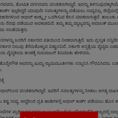
ರು, ಶೋಷಿತ ವರ್ಗದವರು ವಂಚಿತರಾಗಿದ್ದಾರೆ. ಇದನ್ನು ತಿಳಿಸುವುದಕ್ಕಾಗಿಯೇ ತ
್ಡ್ ಇಲ್ಲದಿದ್ದರೆ ಯಾವುದೇ ಸವಲತ್ತುಗಳನ್ನು ಪಡೆಯಲು ಸಾಧ್ಯವಿಲ್ಲ. ಜಿಲ್ಲೆಯಲ
ಿಕಾರಿಗಳಿಂದ ಆಧಾರ್ ಕಾರ್ಡ್ನ್ನು ಒದಗಿಸುವ ಕೆಲಸ ಮಾಡಲಾಗುತ್ತದೆ. ತಾಲೂಕು
ರವು ಪಡೆಯುವ ಅವಕಾಶವಿದೆ. ತಮ್ಮ ತಮ್ಮ ವ್ಯಾಜ್ಯವನ್ನು ಅದಾಲತ್ ಮೂಲಕ ಬಗ
ದು ಸಲಹೆಯಿತ್ತರು.
ನ್ನು ಜನರಿಗೆ ಸರ್ಕಾರದ ವತಿಯಿಂದ ನೀಡಲಾಗುತ್ತಿದೆ. ಇದು ಪ್ರಸ್ತುತ ಸನ್ನಿವೇಶದಲ್
ರ್ಕಾರ ನಿಲುವು ತೆಗೆದುಕೊಳ್ಳುವ ವಿಶ್ವಾಸವಿದೆ. ಸರ್ಕಾರಿ ಆಸ್ಪತ್ರೆಯ ವೈದ್ಯರು
ು ವೈದ್ಯಕೀಯ ತಂಡಕ್ಕೆ ಗುರುರಾಜನ್ ಕಿವಿಮಾತು ಹೇಳಿದರು.
ರಿ ಹೊನ್ನೇಗೌಡ ಅವರನ್ನು ಖುದ್ದು ನ್ಯಾಯಮೂರ್ತಿಗಳು ಸನ್ಮಾನಿಸಿ ಗೌರವಿಸಿದರು. ಬ
ು.
್ಕೆ
್‌ನಿಂದ ವಂಚಿತರಾಗಿದ್ದಾರೆ. ಇವರಿಗೆ ಸವಲತ್ತುಗಳನ್ನು ನೀಡಲು ಅಗತ್ಯ ದಾಖಲಾತ
ಯಲು ಕಷ್ಟ ಸಾಧ್ಯ. ಆದ್ದರಿಂದ ಪ್ರತಿ ಹಾಡಿಗಳಲ್ಲಿ ಆಧಾರ್ ಕಾರ್ಡ್ ಪಡೆಯಲು ಹೊ
ೆಗಳ ಪ್ರಾಧಿಕಾರದ ಸದಸ್ಯ ಕಾರ್ಯದರ್ಶಿ ಹೆಚ್. ಶಶಿಧರ್ ಶೆಟ್ಟಿ, ರಾಜ್ಯದಲ್ಲಿ ಬಾಲ