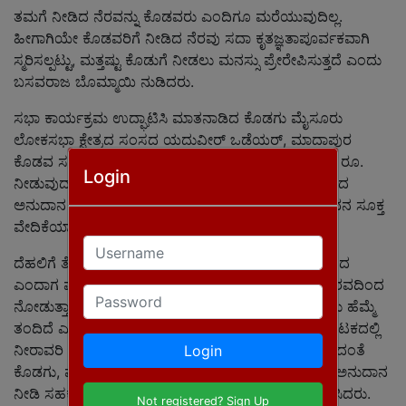
ತಮಗೆ ನೀಡಿದ ನೆರವನ್ನು ಕೊಡವರು ಎಂದಿಗೂ ಮರೆಯುವುದಿಲ್ಲ.
ಹೀಗಾಗಿಯೇ ಕೊಡವರಿಗೆ ನೀಡಿದ ನೆರವು ಸದಾ ಕೃತಜ್ಞತಾಪೂರ್ವಕವಾಗಿ
ಸ್ಮರಿಸಲ್ಪಟ್ಟು, ಮತ್ತಷ್ಟು ಕೊಡುಗೆ ನೀಡಲು ಮನಸ್ಸು ಪ್ರೇರೇಪಿಸುತ್ತದೆ ಎಂದು
ಬಸವರಾಜ ಬೊಮ್ಮಾಯಿ ನುಡಿದರು.
ಸಭಾ ಕಾರ್ಯಕ್ರಮ ಉದ್ಘಾಟಿಸಿ ಮಾತನಾಡಿದ ಕೊಡಗು ಮೈಸೂರು
ಲೋಕಸಭಾ ಕ್ಷೇತ್ರದ ಸಂಸದ ಯದುವೀರ್ ಒಡೆಯರ್, ಮಾದಾಪುರ
ಕೊಡವ ಸಮಾಜದ ಭವನಕ್ಕೆ ಸಂಸದರ ಅನುದಾನದಲ್ಲಿ ೨೫ ಲಕ್ಷ ರೂ.
Login
ನೀಡುವುದಾಗಿ ಘೋಷಿಸಿ, ಇದು ಕೊಡವರಿಗೆ ಸಲ್ಲಬೇಕಾದ ಗೌರವದ
ಅನುದಾನ ಎಂದರಲ್ಲದೇ, ಕೊಡವ ಸಂಸ್ಕೃತಿ ಸಂರಕ್ಷಣೆಗೆ ಈ ಭವನ ಸೂಕ್ತ
ವೇದಿಕೆಯಾಗಲಿ ಎಂದು ಹಾರೈಸಿದರು.
Username
ದೆಹಲಿಗೆ ತೆರಳಿದಾಗಲೆಲ್ಲಾ ತಾನು ಕೊಡಗನ್ನು ಪ್ರತಿನಿಧಿಸುವ ಸಂಸದ
ಎಂದಾಗ ಪ್ರತೀಯೊರ್ವರೂ ಕೊಡಗಿನ ಹೆಸರು ಕೇಳಿದೊಡನೆ ಗೌರವದಿಂದ
Password
ನೋಡುತ್ತಾರೆ. ಕೊಡಗಿನ ಕೀರ್ತಿ ಸರ್ವರಿಗೂ ಪರಿಚಿತವಾಗಿರುವುದು ಹೆಮ್ಮೆ
ತಂದಿದೆ ಎಂದು ನುಡಿದರು. ಬಸವರಾಜ ಬೊಮ್ಮಾಯಿವರು ಕರ್ನಾಟಕದಲ್ಲಿ
ನೀರಾವರಿ ಸಚಿವರಾಗಿದ್ದ ಸಂದರ್ಭ ಕೆ.ಆರ್.ಎಸ್. ಹಾರಂಗಿ ಸೇರಿದಂತೆ
Login
ಕೊಡಗು, ಮೈಸೂರಿನ ವಿವಿಧ ನೀರಾವರಿ ಯೋಜನೆಗಳಿಗೆ ಅಗತ್ಯ ಅನುದಾನ
ನೀಡಿ ಸಹಕರಿಸಿದ್ದನ್ನೂ ಯದುವೀರ್ ಕೃತಜ್ಞತಾಪೂರ್ವಕವಾಗಿ ಸ್ಮರಿಸಿದರು.
Not registered? Sign Up