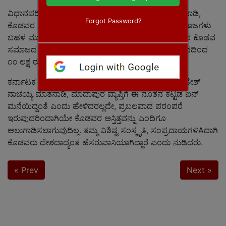
ವಿಧಾನಪರಿಷತ್ ಸದಸ್ಯ ಮಂಡೇಪAಡ ಸುಜಾ ಕುಶಾಲಪ್ಪ ಮಾತನಾಡಿ,
Forgot Password?
ಕೊಡವರ ಸಂಸ್ಕೃತಿಯ ಹಿರಿಮೆಯ ಸಂರಕ್ಷಣೆಗಾಗಿ ಕೊಡವ ಸಮಾಜಗಳು
ಬಹಳ ಮುಖ್ಯ ಪಾತ್ರವನ್ನು ವಹಿಸುತ್ತಿವೆ ಎಂದರಲ್ಲದೇ, ಮಾದಾಪುರ ಕೊಡವ
ಸಮಾಜದ ಕಟ್ಟಡದ ಉಳಿದ ಕಾಮಗಾರಿಗಳಿಗೆ ಶಾಸಕರ ಅನುದಾನದಿಂದ
೧೦ ಲಕ್ಷ ರುಪಾಯಿ ನೀಡುವುದಾಗಿ ಘೋಷಿಸಿದರು.
ಕರ್ನಾಟಕ ಕೊಡವ ಸಾಹಿತ್ಯ ಅಕಾಡೆಮಿ ಅಧ್ಯಕ್ಷ ಅಜ್ಜಿನಿಕಂಡ ಮಹೇಶ್
ನಾಚಯ್ಯ ಮಾತನಾಡಿ, ಮಾದಾಪುರ ವ್ಯಾಪ್ತಿಗೆ ಈ ನೂತನ ಕಟ್ಟಡ ಐನ್
ಮನೆಯಿದ್ದಂತೆ ಎಂದು ಹೇಳಿದರಲ್ಲದೇ, ಪ್ರಬಲವಾದ ಪರಂಪರೆ
ಇರುವುದರಿಂದಾಗಿಯೇ ಕೊಡವರ ಅಸ್ತಿತ್ತವನ್ನು ಎಂದಿಗೂ
ಅಲುಗಾಡಿಸಲಾಗುವುದಿಲ್ಲ. ತಮ್ಮ ವಿಶಿಷ್ಟ ಸಂಸ್ಕೃತಿ, ಸಂಪ್ರದಾಯಗಳಿAದಾಗಿ
ಕೊಡವರು ದೇಶದಾದ್ಯಂತ ಹೆಸರುವಾಸಿಯಾಗಿದ್ದಾರೆ ಎಂದು ನುಡಿದರು.
« Prev
Next »