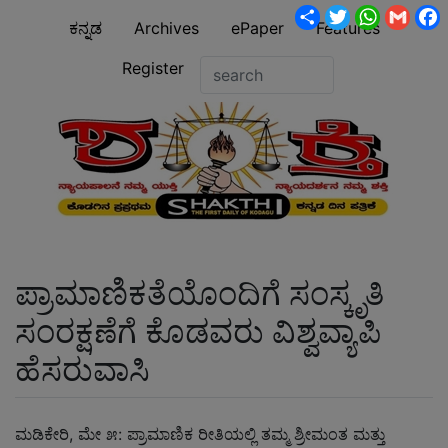
Share
Twitter
WhatsA
Gmai
ಕನ್ನಡ
Archives
ePaper
Features
Register
ಪ್ರಾಮಾಣಿಕತೆಯೊಂದಿಗೆ ಸಂಸ್ಕೃತಿ
ಸಂರಕ್ಷಣೆಗೆ ಕೊಡವರು ವಿಶ್ವವ್ಯಾಪಿ
ಹೆಸರುವಾಸಿ
ಮಡಿಕೇರಿ, ಮೇ ೫: ಪ್ರಾಮಾಣಿಕ ರೀತಿಯಲ್ಲಿ ತಮ್ಮ ಶ್ರೀಮಂತ ಮತ್ತು