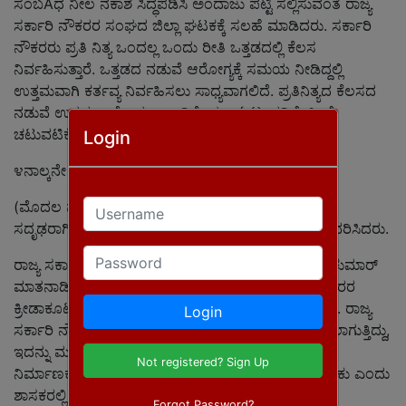
ಸಂಬAಧ ನೀಲ ನಕಾಶೆ ಸಿದ್ಧಪಡಿಸಿ ಅಂದಾಜು ಪಟ್ಟಿ ಸಲ್ಲಿಸುವಂತೆ ರಾಜ್ಯ
ಸರ್ಕಾರಿ ನೌಕರರ ಸಂಘದ ಜಿಲ್ಲಾ ಘಟಕಕ್ಕೆ ಸಲಹೆ ಮಾಡಿದರು. ಸರ್ಕಾರಿ
ನೌಕರರು ಪ್ರತಿ ನಿತ್ಯ ಒಂದಲ್ಲ ಒಂದು ರೀತಿ ಒತ್ತಡದಲ್ಲಿ ಕೆಲಸ
ನಿರ್ವಹಿಸುತ್ತಾರೆ. ಒತ್ತಡದ ನಡುವೆ ಆರೋಗ್ಯಕ್ಕೆ ಸಮಯ ನೀಡಿದ್ದಲ್ಲಿ
ಉತ್ತಮವಾಗಿ ಕರ್ತವ್ಯ ನಿರ್ವಹಿಸಲು ಸಾಧ್ಯವಾಗಲಿದೆ. ಪ್ರತಿನಿತ್ಯದ ಕೆಲಸದ
ನಡುವೆ ಉತ್ತಮ ಆರೋಗ್ಯ ಕಾಪಾಡಿಕೊಳ್ಳಲು ಓಟ, ನಡಿಗೆ, ಹೀಗೆ
ಚಟುವಟಿಕೆಯಲ್ಲಿ ತೊಡಗಿಸಿಕೊಳ್ಳುವಂತಾಗಬೇಕು.
Login
೪ನಾಲ್ಕನೇ ಪುಟಕ್ಕೆ
Username
(ಮೊದಲ ಪುಟದಿಂದ) ಇದರಿಂದ ಮಾನಸಿಕ ಮತ್ತು ದೈಹಿಕವಾಗಿ
ಸದೃಢರಾಗಿರಲು ಸಾಧ್ಯವಾಗಲಿದೆ ಎಂದು ಡಾ.ಮಂತರ್ ಗೌಡ ವಿವರಿಸಿದರು.
Password
ರಾಜ್ಯ ಸರ್ಕಾರಿ ನೌಕರರ ಜಿಲ್ಲಾ ಸಂಘದ ಅಧ್ಯಕ್ಷ ಎಂ.ಸಿ.ಅರುಣ್ ಕುಮಾರ್
ಮಾತನಾಡಿ, ಪ್ರತಿ ವರ್ಷದಂತೆ ಈ ವರ್ಷವೂ ರಾಜ್ಯ ಸರ್ಕಾರಿ ನೌಕರರ
ಕ್ರೀಡಾಕೂಟ ಹಾಗೂ ಸಾಂಸ್ಕೃತಿಕ ಸ್ಪರ್ಧೆಯನ್ನು ಏರ್ಪಡಿಸಲಾಗಿದೆ. ರಾಜ್ಯ
Login
ಸರ್ಕಾರಿ ನೌಕರರಿಗೆ ಜಿಲ್ಲಾ ಮಟ್ಟದಲ್ಲಿ ಸರ್ವೋತ್ತಮ ಪ್ರಶಸ್ತಿ ನೀಡಲಾಗುತ್ತಿದ್ದು,
ಇದನ್ನು ಮುಂದುವರಿಸುವAತಾಗಬೇಕು. ಸರ್ಕಾರಿ ನೌಕರರ ಭವನ
Not registered? Sign Up
ನಿರ್ಮಾಣಕ್ಕೆ ಜಾಗವಿದ್ದು, ಹೆಚ್ಚಿನ ಅನುದಾನ ಒದಗಿಸುವಂತಾಗಬೇಕು ಎಂದು
ಶಾಸಕರಲ್ಲಿ ಮನವಿ ಮಾಡಿದರು.
Forgot Password?