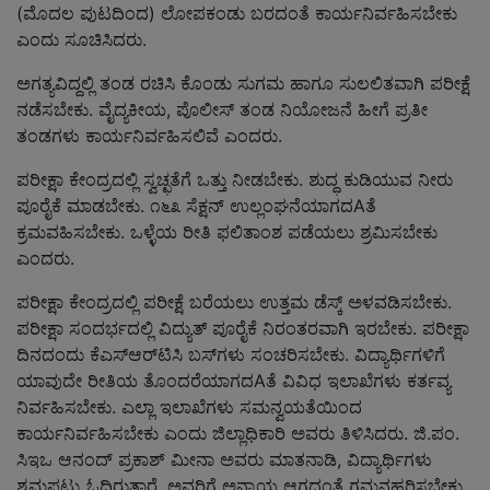
(ಮೊದಲ ಪುಟದಿಂದ) ಲೋಪಕಂಡು ಬರದಂತೆ ಕಾರ್ಯನಿರ್ವಹಿಸಬೇಕು
ಎಂದು ಸೂಚಿಸಿದರು.
ಅಗತ್ಯವಿದ್ದಲ್ಲಿ ತಂಡ ರಚಿಸಿ ಕೊಂಡು ಸುಗಮ ಹಾಗೂ ಸುಲಲಿತವಾಗಿ ಪರೀಕ್ಷೆ
ನಡೆಸಬೇಕು. ವೈದ್ಯಕೀಯ, ಪೊಲೀಸ್ ತಂಡ ನಿಯೋಜನೆ ಹೀಗೆ ಪ್ರತೀ
ತಂಡಗಳು ಕಾರ್ಯನಿರ್ವಹಿಸಲಿವೆ ಎಂದರು.
ಪರೀಕ್ಷಾ ಕೇಂದ್ರದಲ್ಲಿ ಸ್ವಚ್ಛತೆಗೆ ಒತ್ತು ನೀಡಬೇಕು. ಶುದ್ಧ ಕುಡಿಯುವ ನೀರು
ಪೂರೈಕೆ ಮಾಡಬೇಕು. ೧೬೩ ಸೆಕ್ಷನ್ ಉಲ್ಲಂಘನೆಯಾಗದAತೆ
ಕ್ರಮವಹಿಸಬೇಕು. ಒಳ್ಳೆಯ ರೀತಿ ಫಲಿತಾಂಶ ಪಡೆಯಲು ಶ್ರಮಿಸಬೇಕು
ಎಂದರು.
ಪರೀಕ್ಷಾ ಕೇಂದ್ರದಲ್ಲಿ ಪರೀಕ್ಷೆ ಬರೆಯಲು ಉತ್ತಮ ಡೆಸ್ಕ್ ಅಳವಡಿಸಬೇಕು.
ಪರೀಕ್ಷಾ ಸಂದರ್ಭದಲ್ಲಿ ವಿದ್ಯುತ್ ಪೂರೈಕೆ ನಿರಂತರವಾಗಿ ಇರಬೇಕು. ಪರೀಕ್ಷಾ
ದಿನದಂದು ಕೆಎಸ್‌ಆರ್‌ಟಿಸಿ ಬಸ್‌ಗಳು ಸಂಚರಿಸಬೇಕು. ವಿದ್ಯಾರ್ಥಿಗಳಿಗೆ
ಯಾವುದೇ ರೀತಿಯ ತೊಂದರೆಯಾಗದAತೆ ವಿವಿಧ ಇಲಾಖೆಗಳು ಕರ್ತವ್ಯ
ನಿರ್ವಹಿಸಬೇಕು. ಎಲ್ಲಾ ಇಲಾಖೆಗಳು ಸಮನ್ವಯತೆಯಿಂದ
ಕಾರ್ಯನಿರ್ವಹಿಸಬೇಕು ಎಂದು ಜಿಲ್ಲಾಧಿಕಾರಿ ಅವರು ತಿಳಿಸಿದರು. ಜಿ.ಪಂ.
ಸಿಇಒ ಆನಂದ್ ಪ್ರಕಾಶ್ ಮೀನಾ ಅವರು ಮಾತನಾಡಿ, ವಿದ್ಯಾರ್ಥಿಗಳು
ಶ್ರಮಪಟ್ಟು ಓದಿರುತ್ತಾರೆ. ಅವರಿಗೆ ಅನ್ಯಾಯ ಆಗದಂತೆ ಗಮನಹರಿಸಬೇಕು.