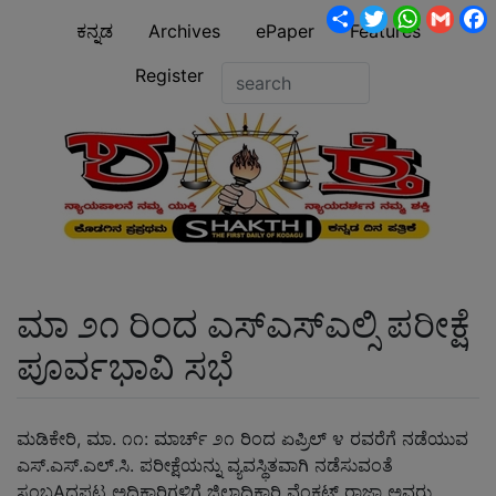
Share
Twitter
WhatsA
Gmai
ಕನ್ನಡ
Archives
ePaper
Features
Register
ಮಾ ೨೧ ರಿಂದ ಎಸ್ಎಸ್ಎಲ್ಸಿ ಪರೀಕ್ಷೆ
ಪೂರ್ವಭಾವಿ ಸಭೆ
ಮಡಿಕೇರಿ, ಮಾ. ೧೧: ಮಾರ್ಚ್ ೨೧ ರಿಂದ ಏಪ್ರಿಲ್ ೪ ರವರೆಗೆ ನಡೆಯುವ
ಎಸ್.ಎಸ್.ಎಲ್.ಸಿ. ಪರೀಕ್ಷೆಯನ್ನು ವ್ಯವಸ್ಥಿತವಾಗಿ ನಡೆಸುವಂತೆ
ಸಂಬAಧಪಟ್ಟ ಅಧಿಕಾರಿಗಳಿಗೆ ಜಿಲ್ಲಾಧಿಕಾರಿ ವೆಂಕಟ್ ರಾಜಾ ಅವರು