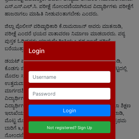
ಎಸ್.ಎಸ್.ಎಲ್.ಸಿ. ಪರೀಕ್ಷೆ ನೋಂದಣಿಯಾಗಿರುವ ವಿದ್ಯಾರ್ಥಿಗಳು ಪರೀಕ್ಷೆಗೆ
ಹಾಜರಾಗಲು ಮಾಹಿತಿ ನೀಡುವಂತಾಗಬೇಕು ಎಂದರು.
ಜಿಲ್ಲಾ ಪೊಲೀಸ್ ವರಿಷ್ಠಾಧಿಕಾರಿ ಕೆ.ರಾಮರಾಜನ್ ಅವರು ಮಾತನಾಡಿ,
ಪರೀಕ್ಷೆ ಎಂದರೆ ಭಯದ ವಾತಾವರಣ ನಿರ್ಮಾಣ ಮಾಡಬಾರದು. ಪಠ್ಯ
ಪುಸ್ತಕ ಓದಿದವರು ಯಾವುದೇ ರೀತಿಯ ಒತ್ತಡ ಇಲ್ಲದೆ ಪರೀಕ್ಷೆ
ಬರೆಯುತ್ತಾರೆ ಎಂದು ತಿಳಿಸಿದರು.
Login
ಡಯಟ್ ಪ್ರಾಂಶುಪಾಲರಾದ ಎಂ.ಚAದ್ರಕಾAತ್ ಅವರು ಮಾತನಾಡಿ,
ಕೊಡಗು ಜಿಲ್ಲೆ ಕಳೆದ ಬಾರಿ ಎಸ್.ಎಸ್.ಎಲ್.ಸಿ. ಪರೀಕ್ಷಾ ಗುಣಮಟ್ಟದಲ್ಲಿ
Username
ಮೊದಲ ಸ್ಥಾನ ಪಡೆದಿದೆ. ಎಸ್.ಎಸ್.ಎಲ್.ಸಿ. ಪರೀಕ್ಷೆ ಫಲಿತಾಂಶ
ಉತ್ತಮವಾಗಿ ತರುವ ನಿಟ್ಟಿನಲ್ಲಿ ಒತ್ತಡ ನಿವಾರಣೆ ಹಾಗೂ ಹಲವು
ಮಾರ್ಗದರ್ಶಿ ಕಾರ್ಯಕ್ರಮ ಆಯೋಜಿಸಲಾಗಿದೆ. ಆ ನಿಟ್ಟಿನಲ್ಲಿ
Password
ವಿದ್ಯಾರ್ಥಿಗಳಿಗೆ ಆತ್ಮಸ್ಥೆöÊರ್ಯ ತುಂಬುವ ಕೆಲಸ ಮಾಡಬೇಕು.
ವಿದ್ಯಾರ್ಥಿಗಳಿಗೆ ಸೂಕ್ತ ಮಾರ್ಗದರ್ಶನ ನೀಡಬೇಕು ಎಂದರು. ಶಾಲಾ ಶಿಕ್ಷಣ
Login
ಇಲಾಖೆಯ ಉಪ ನಿರ್ದೇಶಕರಾದ ರಂಗಧಾಮಪ್ಪ ಅವರು ಮಾತನಾಡಿ,
ಮೊಟ್ಟ ಮೊದಲ ಬಾರಿಗೆ ಬೋರ್ಡ್ ಪರೀಕ್ಷೆ ನಡೆಯುತ್ತಿದೆ. ಇದೇ ಪ್ರಥಮ
ಬಾರಿಗೆ ೬,೬೨೨ ವಿದ್ಯಾರ್ಥಿಗಳು ಎಸ್.ಎಸ್.ಎಲ್.ಸಿ. ಪರೀಕ್ಷೆಗೆ
Not registered? Sign Up
ನೋಂದಣಿಯಾಗಿದ್ದಾರೆ ಎಂದು ಮಾಹಿತಿ ನೀಡಿದರು.