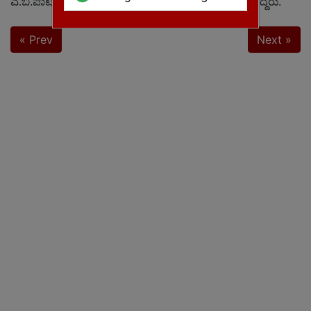
ಎ.ಬಿ.ಪಾಟೀಲ್, ರವಿಶಂಕರ್ ಹಾಗೂ ಶಿವು ಈ ಸಂದರ್ಭ ಹಾಜರಿದ್ದರು.
« Prev
Next »