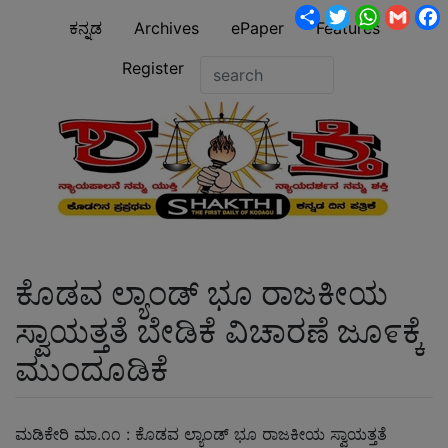
Share
Twitter
WhatsA
Gmai
ಕನ್ನಡ
Archives
ePaper
Features
Register
ಕೊಡವ ಲ್ಯಾಂಡ್ ಭೂ ರಾಜಕೀಯ
ಸ್ವಾಯತ್ತತೆ ಬೇಡಿಕೆ ವಿಚಾರಣೆ ಜೂ೯ಕ್ಕೆ
ಮುಂದೂಡಿಕೆ
ಮಡಿಕೇರಿ ಮಾ.೧೧ : ಕೊಡವ ಲ್ಯಾಂಡ್ ಭೂ ರಾಜಕೀಯ ಸ್ವಾಯತ್ತತೆ